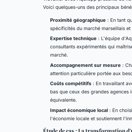
Voici quelques-uns des principaux bénéf
Proximité géographique
: En tant q
spécificités du marché marseillais et 
Expertise technique
: L'équipe d'A
consultants expérimentés qui maîtris
marché.
Accompagnement sur mesure
: Ch
attention particulière portée aux bes
Coûts compétitifs
: En travaillant a
bas que ceux des grandes agences int
équivalente.
Impact économique local
: En choisi
l'économie locale et soutiennent l'in
Étude de cas : La transformation d'