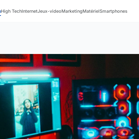
u
High Tech
Internet
Jeux-video
Marketing
Matériel
Smartphones