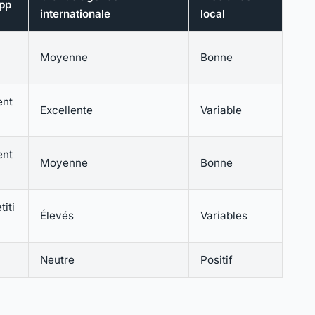
pp
internationale
local
Moyenne
Bonne
ent
Excellente
Variable
ent
Moyenne
Bonne
iti
Élevés
Variables
Neutre
Positif