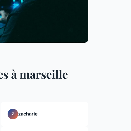
es à marseille
zacharie
Z