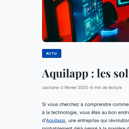
ACTU
Aquilapp : les so
zacharie
•
3 février 2025
•
6 min de lecture
Si vous cherchez à comprendre comment 
à la technologie, vous êtes au bon endro
d'
Aquilapp
, une entreprise qui révolut
probablement déjà pensé à la manière do